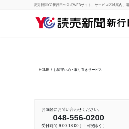
コ
ナ
読売新聞YC新行田の公式WEBサイト。サービス区域案内、
ン
ビ
テ
ゲ
ン
ー
ツ
シ
に
ョ
移
ン
動
に
移
動
HOME
お留守止め・取り置きサービス
お気軽にお問い合わせください。
048-556-0200
受付時間 9:00-18:00 [ 土日祝除く ]